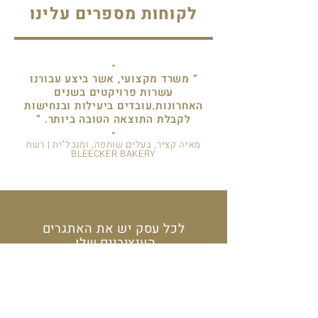
לקוחות מספרים עלינו
-
“ משרד מקצועי, אשר ביצע עבורנו
עשרות פרויקטים בשנים
האחרונות.עובדים ביעילות ובנחישות
לקבלת התוצאה הטובה ביותר. ”
-
מאיה קציר, בעלים שותפה, ומנכל"ית | רשת
BLEECKER BAKERY
לכל עסק יש את האתגרים
העיצוביים שלו.
גם לעסק שלכם!
התקשרו אלינו ונעזור לכם
לפצח את זה :)
או השאירו פרטים וניצור